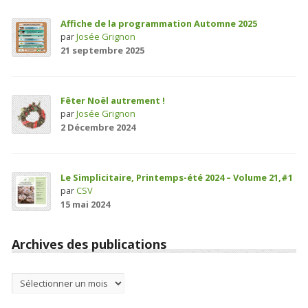
Affiche de la programmation Automne 2025
par
Josée Grignon
21 septembre 2025
Fêter Noël autrement !
par
Josée Grignon
2 Décembre 2024
Le Simplicitaire, Printemps-été 2024 – Volume 21,#1
par
CSV
15 mai 2024
Archives des publications
Archives
des
publications