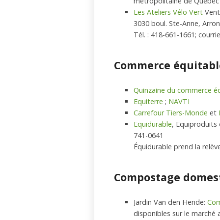
métropolitaine de Québec
Les Ateliers Vélo Vert
Vente
3030 boul. Ste-Anne, Arr
Tél. : 418-661-1661; courri
Commerce équitabl
Quinzaine du commerce éq
Equiterre
;
NAVTI
Carrefour Tiers-Monde
et
Equidurable
, Equiproduits
741-0641
Équidurable prend la relè
Compostage domes
Jardin Van den Hende:
Co
disponibles sur le marché a