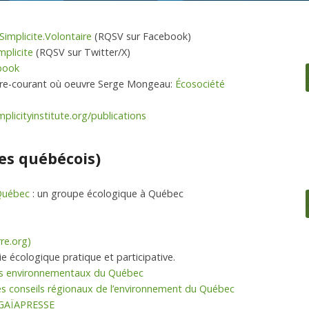
mplicite.Volontaire
(RQSV sur Facebook)
plicite
(RQSV sur Twitter/X)
book
ntre-courant où oeuvre Serge Mongeau:
Écosociété
mplicityinstitute.org/publications
es québécois)
 Québec
: un groupe écologique à Québec
rre.org)
e écologique pratique et participative.
es environnementaux du Québec
s conseils régionaux de l’environnement du Québec
GAÏAPRESSE