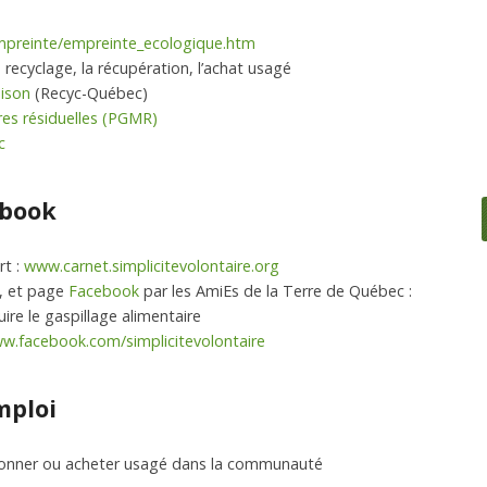
empreinte/empreinte_ecologique.htm
e recyclage, la récupération, l’achat usagé
aison
(Recyc-Québec)
res résiduelles (PGMR)
c
ebook
rt :
www.carnet.simplicitevolontaire.org
, et page
Facebook
par les AmiEs de la Terre de Québec :
duire le gaspillage alimentaire
w.facebook.com/simplicitevolontaire
mploi
onner ou acheter usagé dans la communauté