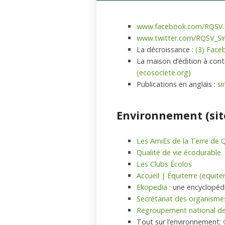
www.facebook.com/RQSV.Si
www.twitter.com/RQSV_Sim
La décroissance :
(3) Face
La maison d’édition à co
(ecosociete.org)
Publications en anglais :
si
Environnement (sit
Les AmiEs de la Terre de
Qualité de vie écodurable
Les Clubs Écolos
Accueil | Équiterre (equite
Ekopedia
: une encyclopédi
Secrétariat des organism
Regroupement national de
Tout sur l’environnement: