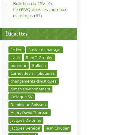
Bulletins du CSV
(4)
Le GSVQ dans les journaux
et médias
(67)
Étiquettes
3e lien
Atelier de partage
avion
Benoît Grenier
bonheur
Bulletin
Carnet des simplicitaires
changements climatiques
climat/environnement
Colloque SV
Dominique Boisvert
Henry David Thoreau
Jacques Delorme
Jacques Senécal
Jean Cloutier