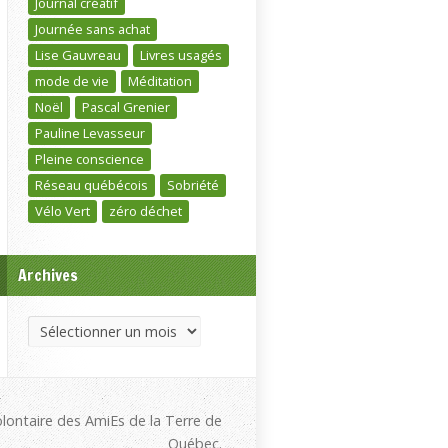
Journal créatif
Journée sans achat
Lise Gauvreau
Livres usagés
mode de vie
Méditation
Noël
Pascal Grenier
Pauline Levasseur
Pleine conscience
Réseau québécois
Sobriété
Vélo Vert
zéro déchet
Archives
Archives
olontaire des AmiEs de la Terre de
Québec.