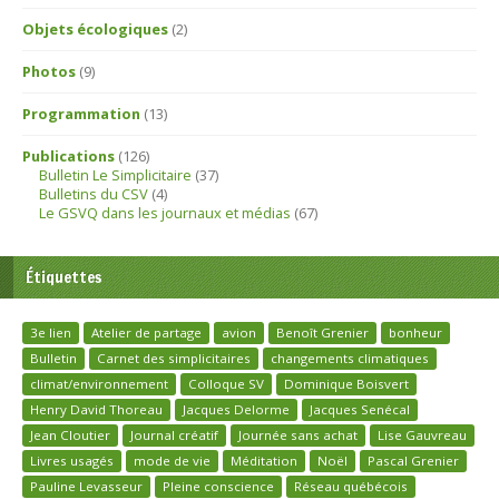
Objets écologiques
(2)
Photos
(9)
Programmation
(13)
Publications
(126)
Bulletin Le Simplicitaire
(37)
Bulletins du CSV
(4)
Le GSVQ dans les journaux et médias
(67)
Étiquettes
3e lien
Atelier de partage
avion
Benoît Grenier
bonheur
Bulletin
Carnet des simplicitaires
changements climatiques
climat/environnement
Colloque SV
Dominique Boisvert
Henry David Thoreau
Jacques Delorme
Jacques Senécal
Jean Cloutier
Journal créatif
Journée sans achat
Lise Gauvreau
Livres usagés
mode de vie
Méditation
Noël
Pascal Grenier
Pauline Levasseur
Pleine conscience
Réseau québécois