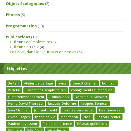
Objets écologiques
(2)
Photos
(9)
Programmation
(13)
Publications
(126)
Bulletin Le Simplicitaire
(37)
Bulletins du CSV
(4)
Le GSVQ dans les journaux et médias
(67)
Étiquettes
3e lien
Atelier de partage
avion
Benoît Grenier
bonheur
Bulletin
Carnet des simplicitaires
changements climatiques
climat/environnement
Colloque SV
Dominique Boisvert
Henry David Thoreau
Jacques Delorme
Jacques Senécal
Jean Cloutier
Journal créatif
Journée sans achat
Lise Gauvreau
Livres usagés
mode de vie
Méditation
Noël
Pascal Grenier
Pauline Levasseur
Pleine conscience
Réseau québécois
Sobriété
Vélo Vert
zéro déchet