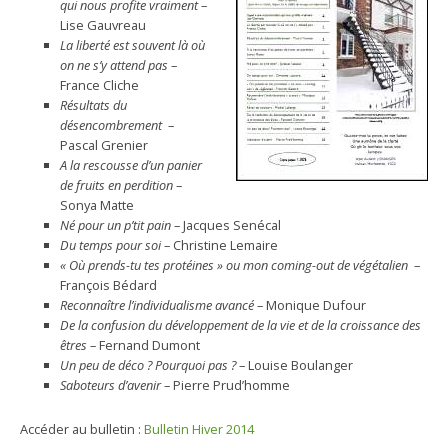
qui nous profite vraiment
–
Lise Gauvreau
La liberté est souvent là où
on ne s’y attend pas
–
France Cliche
Résultats du
désencombrement
–
Pascal Grenier
A la rescousse d’un panier
de fruits en perdition
–
Sonya Matte
Né pour un p’tit pain
– Jacques Senécal
Du temps pour soi
– Christine Lemaire
« Où prends-tu tes protéines » ou mon coming-out de végétalien
–
François Bédard
Reconnaître l’individualisme avancé
– Monique Dufour
De la confusion du développement de la vie et de la croissance des
êtres
– Fernand Dumont
Un peu de déco ? Pourquoi pas ?
– Louise Boulanger
Saboteurs d’avenir
– Pierre Prud’homme
Accéder au bulletin :
Bulletin Hiver 2014