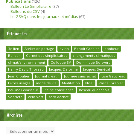
Publications
(126)
Bulletin Le Simplicitaire
(37)
Bulletins du CSV
(4)
Le GSVQ dans les journaux et médias
(67)
Étiquettes
3e lien
Atelier de partage
avion
Benoît Grenier
bonheur
Bulletin
Carnet des simplicitaires
changements climatiques
climat/environnement
Colloque SV
Dominique Boisvert
Henry David Thoreau
Jacques Delorme
Jacques Senécal
Jean Cloutier
Journal créatif
Journée sans achat
Lise Gauvreau
Livres usagés
mode de vie
Méditation
Noël
Pascal Grenier
Pauline Levasseur
Pleine conscience
Réseau québécois
Sobriété
Vélo Vert
zéro déchet
Archives
Archives