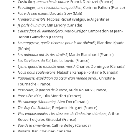
Costa Rica, une arche de nature
, Franck Decluzet (France)
Ecovillages, une révolution au quotidien
, Corinne Falhun (France)
Faire de son mieux
, Daouda Sow (Mali)
Frontera Invisible
, Nicolás Richat (Belgique/Argentine)
Je parle à un mur
, MiK Landry (Canada)
L’autre face du Kilimandjaro
, Marc-Grégor Campredon et Jean-
Benoit Gamichon (France)
La mangrove, quelle richesse pour le lac Ahémé?
, Blandine Kpade
(Bénin)
Les animaux ont-ils des droits?
, Martin Blanchard (France)
Les Serviteurs du Sol
, Léo Leibovici (France)
Lyme, quand la maladie nous mord
, Charles Domingue (Canada)
Nous nous soulèverons
, Natasha Kanapé Fontaine (Canada)
Papouasie, expédition au cœur d’un monde perdu
, Christine
Tournadre (France)
Pesticides, le poison de la terre
, Aude Rouaux (France)
Poussière d’Or
, Julia Montfort (France)
Riz sauvage (Mnoomin)
, Alex Fox (Canada)
The Ray Cat Solution
, Benjamin Huguet (France)
Vies empoisonnées : les dessous de l’industrie chimique
, Arthur
Bouvart et Jules Giraudat (France)
Vue de la cimenterie
, Cathie Belley (Canada)
Wigwas
, Karl Chevrier (Canada)