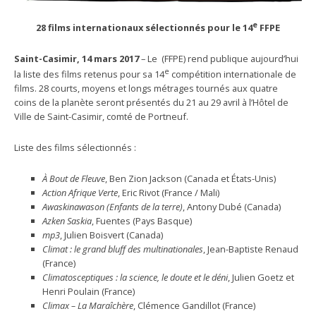
e
28 films internationaux sélectionnés pour le 14
FFPE
Saint-Casimir, 14 mars 2017
– Le (FFPE) rend publique aujourd’hui
e
la liste des films retenus pour sa 14
compétition internationale de
films. 28 courts, moyens et longs métrages tournés aux quatre
coins de la planète seront présentés du 21 au 29 avril à l’Hôtel de
Ville de Saint-Casimir, comté de Portneuf.
Liste des films sélectionnés :
À Bout de Fleuve
, Ben Zion Jackson (Canada et États-Unis)
Action Afrique Verte
, Eric Rivot (France / Mali)
Awaskinawason (Enfants de la terre)
, Antony Dubé (Canada)
Azken Saskia
, Fuentes (Pays Basque)
mp3
, Julien Boisvert (Canada)
Climat : le grand bluff des multinationales
, Jean-Baptiste Renaud
(France)
Climatosceptiques : la science, le doute et le déni
, Julien Goetz et
Henri Poulain (France)
Climax – La Maraîchère
, Clémence Gandillot (France)