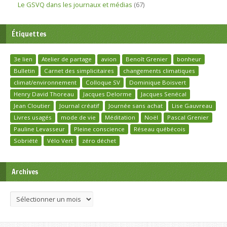
Le GSVQ dans les journaux et médias
(67)
Étiquettes
3e lien
Atelier de partage
avion
Benoît Grenier
bonheur
Bulletin
Carnet des simplicitaires
changements climatiques
climat/environnement
Colloque SV
Dominique Boisvert
Henry David Thoreau
Jacques Delorme
Jacques Senécal
Jean Cloutier
Journal créatif
Journée sans achat
Lise Gauvreau
Livres usagés
mode de vie
Méditation
Noël
Pascal Grenier
Pauline Levasseur
Pleine conscience
Réseau québécois
Sobriété
Vélo Vert
zéro déchet
Archives
Archives