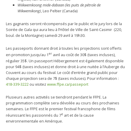
Wiikwemkoong mide-dabaan (les puits de pétrole de
Wikwemikong)
, Leo Peltier (Canada)
Les gagnants seront récompensés par le public et le jury lors de la
Soirée de Gala qui aura lieu à l’Hôtel de Ville de Saint-Casimir (220,
boul. de la Montagne) samedi 29 avril à 19h30.
Les passeports donnant droit à toutes les projections sont offerts
er
en promotion jusqu’au 1
avril au coût de 30$ (taxes incluses),
régulier 35$. Un passeport Hébergement est également disponible
pour 94$ (taxes incluses) et donne droit à une nuitée à l’Auberge du
Couvent au cours du festival. Le coût d’entrée grand public pour
chaque projection sera de 7$ (taxes incluses). Pour information :
418-339-3222
ou visitez
www.ffpe.ca/passeport
Plusieurs autres activités se tiendront pendant le FFPE. La
programmation complète sera dévoilée au cours des prochaines
semaines. Le FFPE est le premier festival francophone de films
e
réunissant les passionnés du 7
art et de la cause
environnementale en Amérique.