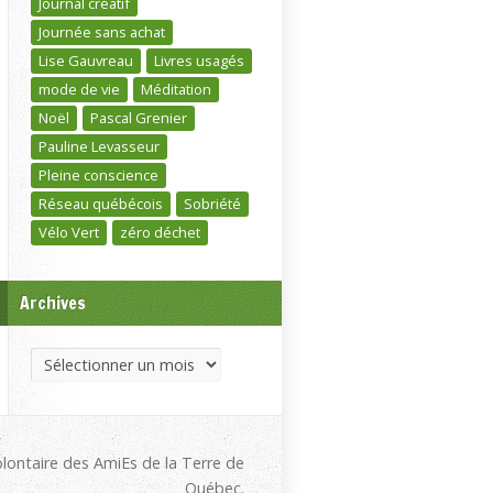
Journal créatif
Journée sans achat
Lise Gauvreau
Livres usagés
mode de vie
Méditation
Noël
Pascal Grenier
Pauline Levasseur
Pleine conscience
Réseau québécois
Sobriété
Vélo Vert
zéro déchet
Archives
Archives
olontaire des AmiEs de la Terre de
Québec.