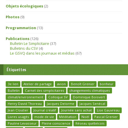
Objets écologiques
(2)
Photos
(9)
Programmation
(13)
Publications
(126)
Bulletin Le Simplicitaire
(37)
Bulletins du CSV
(4)
Le GSVQ dans les journaux et médias
(67)
Étiquettes
3e lien
Atelier de partage
avion
Benoît Grenier
bonheur
Bulletin
Carnet des simplicitaires
changements climatiques
climat/environnement
Colloque SV
Dominique Boisvert
Henry David Thoreau
Jacques Delorme
Jacques Senécal
Jean Cloutier
Journal créatif
Journée sans achat
Lise Gauvreau
Livres usagés
mode de vie
Méditation
Noël
Pascal Grenier
Pauline Levasseur
Pleine conscience
Réseau québécois