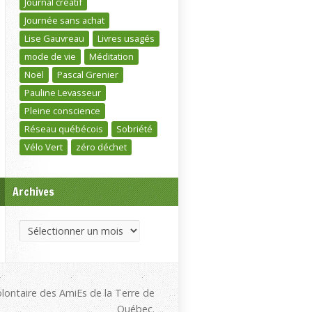
Journal créatif
Journée sans achat
Lise Gauvreau
Livres usagés
mode de vie
Méditation
Noël
Pascal Grenier
Pauline Levasseur
Pleine conscience
Réseau québécois
Sobriété
Vélo Vert
zéro déchet
Archives
Archives
olontaire des AmiEs de la Terre de
Québec.