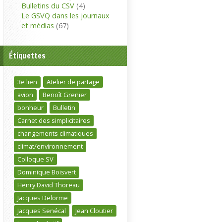
Bulletins du CSV
(4)
Le GSVQ dans les journaux
et médias
(67)
Étiquettes
3e lien
Atelier de partage
avion
Benoît Grenier
bonheur
Bulletin
Carnet des simplicitaires
changements climatiques
climat/environnement
Colloque SV
Dominique Boisvert
Henry David Thoreau
Jacques Delorme
Jacques Senécal
Jean Cloutier