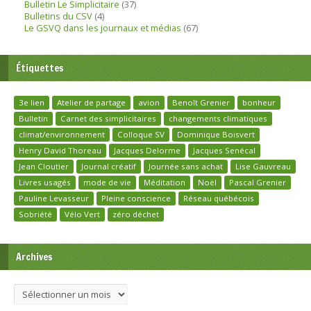
Bulletin Le Simplicitaire
(37)
Bulletins du CSV
(4)
Le GSVQ dans les journaux et médias
(67)
Étiquettes
3e lien
Atelier de partage
avion
Benoît Grenier
bonheur
Bulletin
Carnet des simplicitaires
changements climatiques
climat/environnement
Colloque SV
Dominique Boisvert
Henry David Thoreau
Jacques Delorme
Jacques Senécal
Jean Cloutier
Journal créatif
Journée sans achat
Lise Gauvreau
Livres usagés
mode de vie
Méditation
Noël
Pascal Grenier
Pauline Levasseur
Pleine conscience
Réseau québécois
Sobriété
Vélo Vert
zéro déchet
Archives
Archives