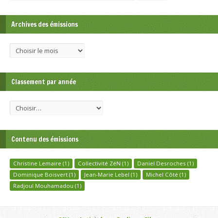
Archives des émissions
Classement par année
Contenu des émissions
Christine Lemaire
(1)
Collectivité ZéN
(1)
Daniel Desroches
(1)
Dominique Boisvert
(1)
Jean-Marie Lebel
(1)
Michel Côté
(1)
Radjoul Mouhamadou
(1)