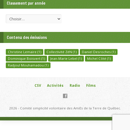
Classement par année
Contenu des émissions
Christine Lemaire
(1)
Collectivité ZéN
(1)
Daniel Desroches
(1)
Dominique Boisvert
(1)
Jean-Marie Lebel
(1)
Michel Côté
(1)
Radjoul Mouhamadou
(1)
CSV
Activités
Radio
Films
2026 - Comité simplicité volontaire des AmiEs de la Terre de Québec.