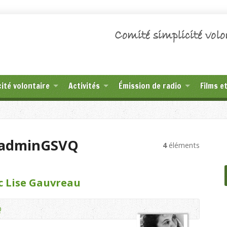
Comité simplicité volo
cité volontaire
Activités
Émission de radio
Films e
e adminGSVQ
4
éléments
ec Lise Gauvreau
Q