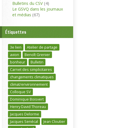
Bulletins du CSV
(4)
Le GSVQ dans les journaux
et médias
(67)
Étiquettes
3e lien
Atelier de partage
avion
Benoît Grenier
bonheur
Bulletin
Carnet des simplicitaires
changements climatiques
climat/environnement
Colloque SV
Dominique Boisvert
Henry David Thoreau
Jacques Delorme
Jacques Senécal
Jean Cloutier