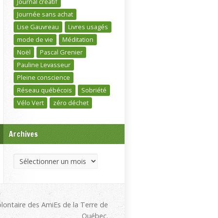
Journal créatif
Journée sans achat
Lise Gauvreau
Livres usagés
mode de vie
Méditation
Noël
Pascal Grenier
Pauline Levasseur
Pleine conscience
Réseau québécois
Sobriété
Vélo Vert
zéro déchet
Archives
Archives
olontaire des AmiEs de la Terre de
Québec.