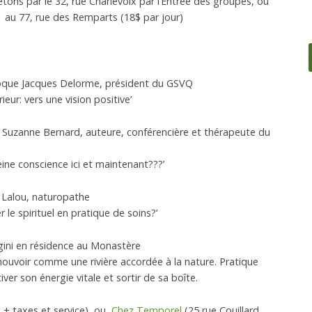
étons par le 32, rue Charlevoix par l’Entrée des groupes, ou
 au 77, rue des Remparts (18$ par jour)
olloque Jacques Delorme, président du GSVQ
ieur: vers une vision positive’
 Suzanne Bernard, auteure, conférencière et thérapeute du
leine conscience ici et maintenant???’
 Lalou, naturopathe
r le spirituel en pratique de soins?’
ogini en résidence au Monastère
mouvoir comme une rivière accordée à la nature. Pratique
ver son énergie vitale et sortir de sa boîte.
 + taxes et service) ou
Ch
ez
Temporel
(25 rue Couillard,