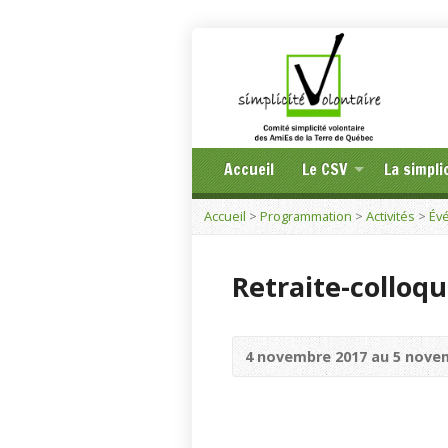
Accueil
Le CSV
La simpli
Accueil
>
Programmation
>
Activités
>
Év
Retraite-colloq
4 novembre 2017 au 5 nove