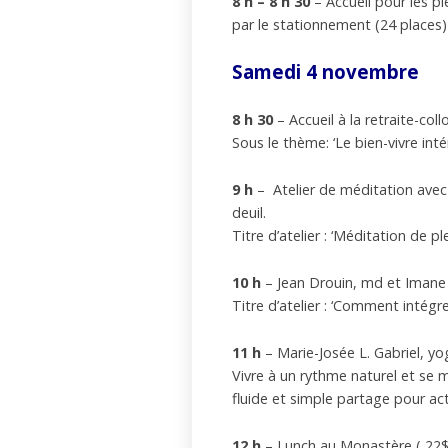
8 h – 8 h 30
– Accueil pour les pi
par le stationnement (24 places)
Samedi 4 novembre
8 h 30
– Accueil à la retraite-c
Sous le thème: ‘Le bien-vivre intér
9 h
– Atelier de méditation avec
deuil.
Titre d’atelier : ‘Méditation de p
10 h
– Jean Drouin, md et Imane
Titre d’atelier : ‘Comment intégre
11 h
– Marie-Josée L. Gabriel, y
Vivre à un rythme naturel et se 
fluide et simple partage pour acti
12 h
– Lunch au Monastère ( 22$