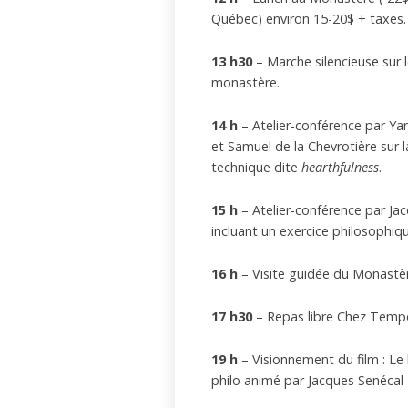
Québec) environ 15-20$ + taxes.
13 h30
– Marche silencieuse sur 
monastère.
14 h
– Atelier-conférence par Yan
et Samuel de la Chevrotière sur 
technique dite
hearthfulness
.
15 h
– Atelier-conférence par Jac
incluant un exercice philosophi
16 h
– Visite guidée du Monastèr
17 h30
– Repas libre Chez Temp
19 h
– Visionnement du film : Le bi
philo animé par Jacques Senécal