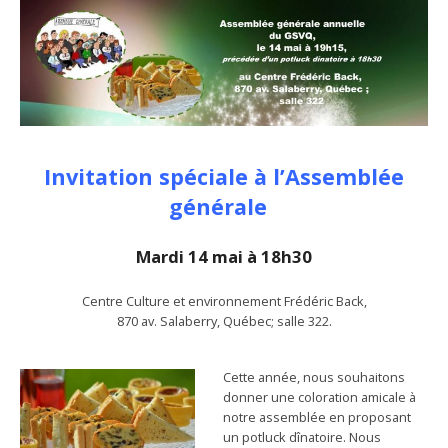
Invitation spéciale à l’Assembl
é
e
g
é
n
é
rale
Mardi 14 mai à 18h3
0
Centre Culture et environnement Frédéric Back,
870 av. Salaberry, Québec; salle 322.
Cette année, nous souhaitons
donner une coloration amicale à
notre assemblée en proposant
un potluck dînatoire. Nous