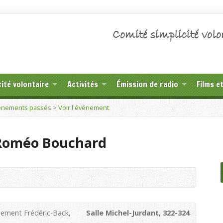
Comité simplicité volo
cité volontaire
Activités
Émission de radio
Films e
énements passés
>
Voir l'événement
Roméo Bouchard
nement Frédéric-Back,
Salle Michel-Jurdant, 322-324