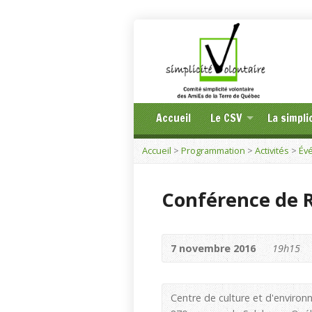
Accueil
Le CSV
La simpli
Accueil
>
Programmation
>
Activités
>
Év
Conférence de 
7 novembre 2016
19h15
Centre de culture et d'environ